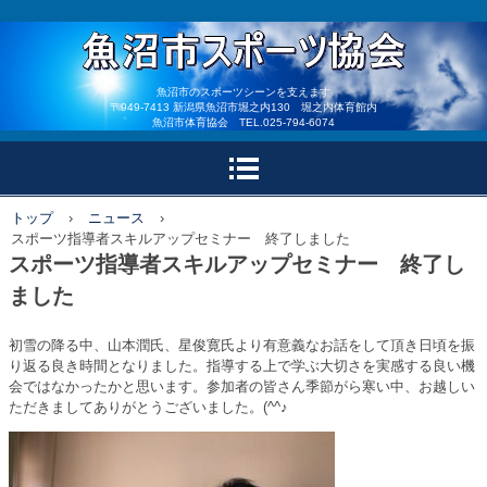
魚沼市体育協会 魚沼市
魚沼市のスポーツシーンを支えます
〒949-7413 新潟県魚沼市堀之内130 堀之内体育館内
魚沼市体育協会 TEL.025-794-6074
スポーツ少年団
トップ
›
ニュース
›
スポーツ指導者スキルアップセミナー 終了しました
スポーツ指導者スキルアップセミナー 終了し
ました
初雪の降る中、山本潤氏、星俊寛氏より有意義なお話をして頂き日頃を振
り返る良き時間となりました。指導する上で学ぶ大切さを実感する良い機
会ではなかったかと思います。参加者の皆さん季節がら寒い中、お越しい
ただきましてありがとうございました。(^^♪