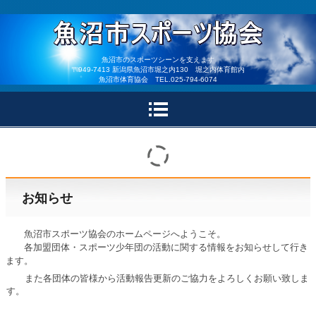
魚沼市体育協会 魚沼市
魚沼市のスポーツシーンを支えます
〒949-7413 新潟県魚沼市堀之内130 堀之内体育館内
魚沼市体育協会 TEL.025-794-6074
スポーツ少年団
お知らせ
魚沼市スポーツ協会のホームページへようこそ。
各加盟団体・スポーツ少年団の活動に関する情報をお知らせして行き
ます。
また各団体の皆様から活動報告更新のご協力をよろしくお願い致しま
す。