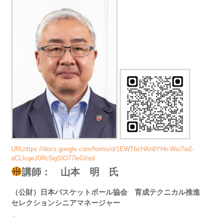
URLhttps://docs.google.com/forms/d/1EWTbzHAn8YHo-Wsi7w2-
aCLIcgeJ0Rc5igSlO77leGI/ed
講師：
山本 明 氏
（公財）日本バスケットボール協会 育成テクニカル推進
セレクションシニアマネージャー