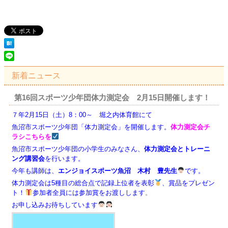
新着ニュース
第16回スポーツ少年団体力測定会 2月15日開催します！
７年2月15日（土）8：00～ 堀之内体育館にて
魚沼市スポーツ少年団「体力測定会」を開催します。
体力測定会チ
ラシこちらを
魚沼市スポーツ少年団の小学生のみなさん、
体力測定会とトレーニ
ング講習会
を行います。
今年も講師は、
エンジョイスポーツ魚沼 木村 豊先生
です。
体力測定会は5種目の総合点で記録上位者を表彰
、賞品をプレゼン
ト！
参加者全員には参加賞をお渡しします
。
お申し込みお待ちしています